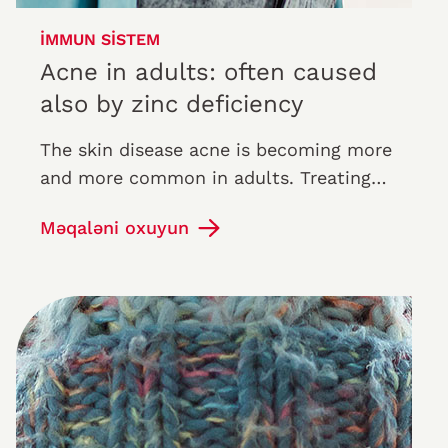
İMMUN SISTEM
Acne in adults: often caused
also by zinc deficiency
The skin disease acne is becoming more
and more common in adults. Treating
acne holistically involves considering
Məqaləni oxuyun
many factors, from diet to stress…