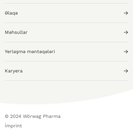
Əlaqə
Məhsullar
Yerləşmə məntəqələri
Karyera
© 2024 Wörwag Pharma
İmprint