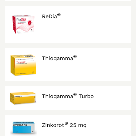
®
ReDia
®
Thioqamma
®
Thioqamma
Turbo
®
Zinkorot
25 mq