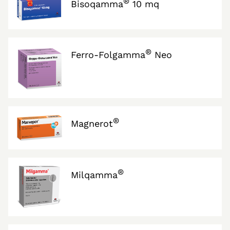
®
Bisoqamma
10 mq
®
Ferro-Folgamma
Neo
®
Magnerot
®
Milqamma