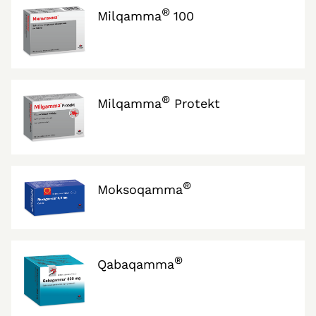
®
Milqamma
100
®
Milqamma
Protekt
®
Moksoqamma
®
Qabaqamma