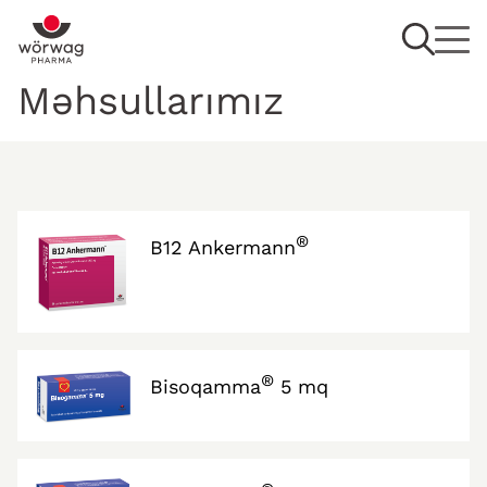
Məhsullarımız
®
B12 Ankermann
®
Bisoqamma
5 mq