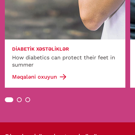
DIABETIK XƏSTƏLIKLƏR
How diabetics can protect their feet in
summer
Məqaləni oxuyun