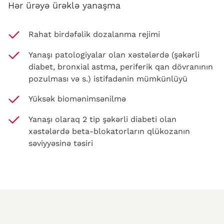
Hər ürəyə ürəklə yanaşma
Rahat birdəfəlik dozalanma rejimi
Yanaşı patologiyalar olan xəstələrdə (şəkərli
diabet, bronxial astma, periferik qan dövranının
pozulması və s.) istifadənin mümkünlüyü
Yüksək biomənimsənilmə
Yanaşı olaraq 2 tip şəkərli diabeti olan
xəstələrdə beta-blokatorların qlükozanın
səviyyəsinə təsiri