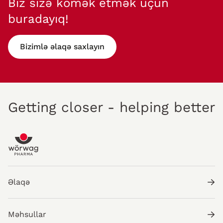
Biz sizə kömək etmək üçün
buradayıq!
Bizimlə əlaqə saxlayın
Getting closer - helping better
Əlaqə
Məhsullar