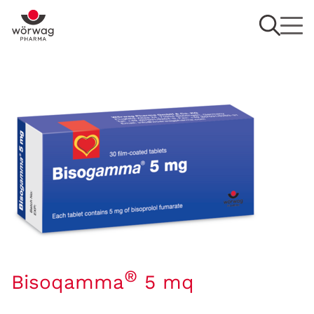
®
Bisoqamma
5 mq