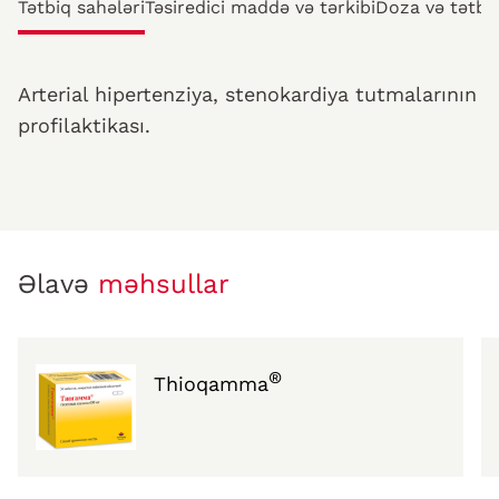
Tətbiq sahələri
Təsiredici maddə və tərkibi
Doza və tətb
Arterial hipertenziya, stenokardiya tutmalarının
profilaktikası.
Əlavə
məhsullar
®
Thioqamma